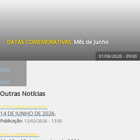
DATAS COMEMORATIVAS:
Mês de Junho
01/06/2026 -
09:00
vious
Next
Outras Notícias
10º PASSEIO CICLISTICO:
14 DE JUNHO DE 2026,
Publicação:
12/02/2026 - 13:00
EXPO AVENTUREIRO: