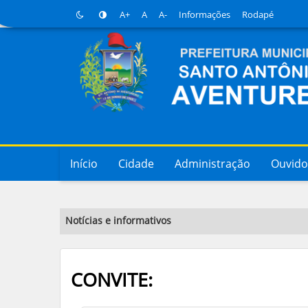
A+
A
A-
Informações
Rodapé
Início
Cidade
Administração
Ouvido
Notícias e informativos
CONVITE: