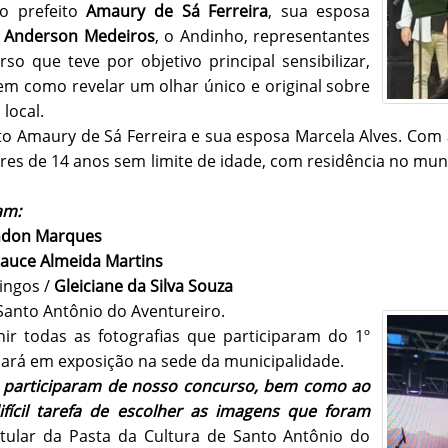
o prefeito
Amaury de Sá Ferreira
, sua esposa
a
Anderson Medeiros
, o Andinho, representantes
so que teve por objetivo principal sensibilizar,
bem como revelar um olhar único e original sobre
local.
to Amaury de Sá Ferreira e sua esposa Marcela Alves. Co
es de 14 anos sem limite de idade, com residência no muni
am:
ndon Marques
lauce Almeida Martins
ingos /
Gleiciane da Silva Souza
Santo Antônio do Aventureiro.
ir todas as fotografias que participaram do 1º
cará em exposição na sede da municipalidade.
e participaram de nosso concurso, bem como ao
fícil tarefa de escolher as imagens que foram
titular da Pasta da Cultura de Santo Antônio do