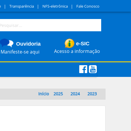
|
|
|
e
Transparência
NFS-eletrônica
Fale Conosco
e-SIC
Ouvidoria
Acesso a informação
Manifeste-se aqui
Início
2025
2024
2023