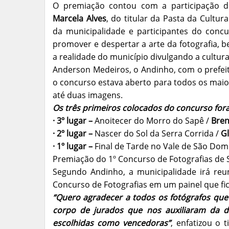
O premiação contou com a participação d
Marcela Alves
, do titular da Pasta da Cultur
da municipalidade e participantes do concur
promover e despertar a arte da fotografia, 
a realidade do município divulgando a cultura 
Anderson Medeiros, o Andinho, com o prefei
o concurso estava aberto para todos os maior
até duas imagens.
Os três primeiros colocados do concurso for
· 3º lugar –
Anoitecer do Morro do Sapê /
Bre
· 2º lugar –
Nascer do Sol da Serra Corrida /
G
· 1º lugar –
Final de Tarde no Vale de São Dom
Premiação do 1º Concurso de Fotografias de 
Segundo Andinho, a municipalidade irá reun
Concurso de Fotografias em um painel que fi
“Quero agradecer a todos os fotógrafos qu
corpo de jurados que nos auxiliaram da di
escolhidas como vencedoras”
, enfatizou o 