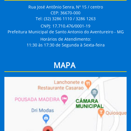
Rua José Antônio Senra, Nº 15 / centro
CEP: 36670-000
Tel: (32) 3286 1110 / 3286 1263
CNPJ: 17.710.476/0001-19
Prefeitura Municipal de Santo Antonio do Aventureiro - MG
Horários de Atendimento:
11:30 às 17:30 de Segunda à Sexta-feira
MAPA